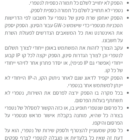
הספק לא יחוייב לשלם כל תמורה כספית לנטפרי.
נטפרי לא תחוייב לשלם כל תמורה כספית לספק.
הספק יאחסן שרת סינון של נטפרי על חשבונו לפי הדרישות
הטכניות מנטפרי כדי שישמש כ-GW עבור הסינון. הספק יספק
את האינטרנט ואת כל המשאבים הנדרשים לפעולת השרת
על חשבונו.
עקב הצורך לזהות את המשתמש באופן ייחודי לצורך תשלום
לנטפרי וכן לצורך הגדרות סינון, הספק יקצה לכל קו IP קבוע
ייחודי (אפשרי גם IP פנימי), או יסדר פתרון אחר לזיהוי ייחודי
של כל קו.
הספק יקפיד לדאוג שגם לאחר ניתוק הקו, ה-IP הייחודי לא
יינתן למשתמש אחר בנטפרי.
בכל מקרה בו הספק ירצה לפרסם את השירות, נטפרי לא
תשתתף בעלות הפרסום.
כל פרסום שנטפרי תופיע בו, או כזה הקשור למסלול של נטפרי
בצורה כל שהיא, מותנה בקבלת אישור מראש מנטפרי על
הפרסום והיקפו.
כל ספק שמעוניין להצטרף ולספק שירות של נטפרי, הוא על
דעת זה שאין כל בלעדיות או מגבלה לנטפרי לצרף ספקים